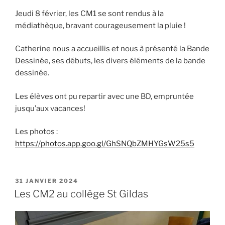
Jeudi 8 février, les CM1 se sont rendus à la
médiathèque, bravant courageusement la pluie !
Catherine nous a accueillis et nous à présenté la Bande
Dessinée, ses débuts, les divers éléments de la bande
dessinée.
Les élèves ont pu repartir avec une BD, empruntée
jusqu’aux vacances!
Les photos :
https://photos.app.goo.gl/GhSNQbZMHYGsW25s5
PUBLIÉ
31 JANVIER 2024
LE
Les CM2 au collège St Gildas