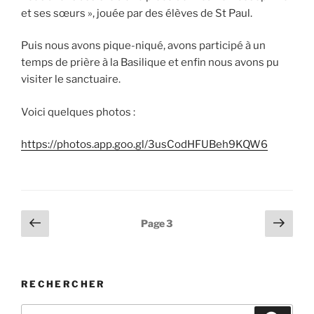
et ses sœurs », jouée par des élèves de St Paul.
Puis nous avons pique-niqué, avons participé à un
temps de prière à la Basilique et enfin nous avons pu
visiter le sanctuaire.
Voici quelques photos :
https://photos.app.goo.gl/3usCodHFUBeh9KQW6
Pagination
Page
Page
Page
3
précédente
suiv
des
publications
RECHERCHER
Recherche