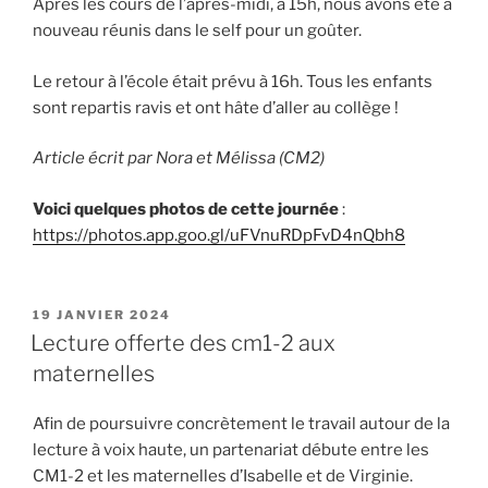
Après les cours de l’après-midi, à 15h, nous avons été à
nouveau réunis dans le self pour un goûter.
Le retour à l’école était prévu à 16h. Tous les enfants
sont repartis ravis et ont hâte d’aller au collège !
Article écrit par Nora et Mélissa (CM2)
Voici quelques photos de cette journée
:
https://photos.app.goo.gl/uFVnuRDpFvD4nQbh8
PUBLIÉ
19 JANVIER 2024
LE
Lecture offerte des cm1-2 aux
maternelles
Afin de poursuivre concrètement le travail autour de la
lecture à voix haute, un partenariat débute entre les
CM1-2 et les maternelles d’Isabelle et de Virginie.