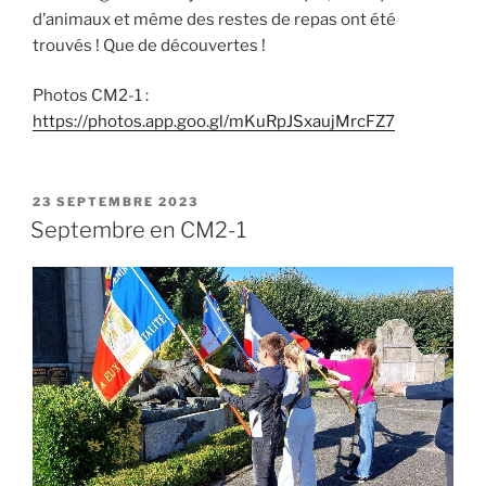
d’animaux et même des restes de repas ont été
trouvés ! Que de découvertes !
Photos CM2-1 :
https://photos.app.goo.gl/mKuRpJSxaujMrcFZ7
PUBLIÉ
23 SEPTEMBRE 2023
LE
Septembre en CM2-1