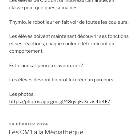
Les élèves de CM1 ont un nouveau camarade, en
classe pour quelques semaines.
Thymio, le robot leur en fait voir de toutes les couleurs.
Les élèves doivent maintenant découvrir ses fonctions
et ses réactions, chaque couleur déterminant un
comportement.
Est-il amical, peureux, aventurier?
Les élèves devront bientôt lui créer un parcours!
Les photos :
https://photos.app.goo.gl/48qvqFz3ozis4bKE7
PUBLIÉ
14 FÉVRIER 2024
LE
Les CM1 à la Médiathèque