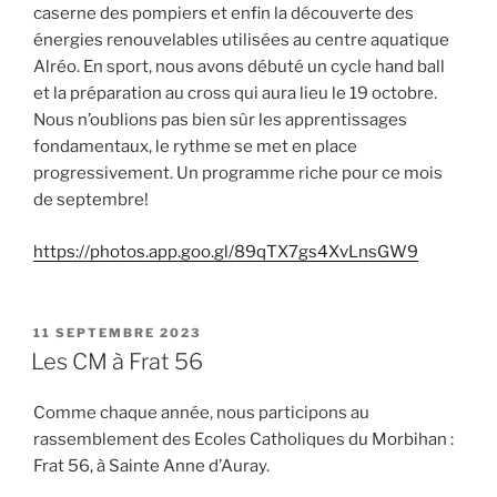
caserne des pompiers et enfin la découverte des
énergies renouvelables utilisées au centre aquatique
Alréo. En sport, nous avons débuté un cycle hand ball
et la préparation au cross qui aura lieu le 19 octobre.
Nous n’oublions pas bien sûr les apprentissages
fondamentaux, le rythme se met en place
progressivement. Un programme riche pour ce mois
de septembre!
https://photos.app.goo.gl/89qTX7gs4XvLnsGW9
PUBLIÉ
11 SEPTEMBRE 2023
LE
Les CM à Frat 56
Comme chaque année, nous participons au
rassemblement des Ecoles Catholiques du Morbihan :
Frat 56, à Sainte Anne d’Auray.