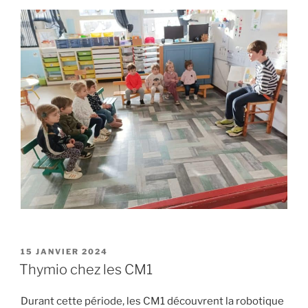
PUBLIÉ
15 JANVIER 2024
LE
Thymio chez les CM1
Durant cette période, les CM1 découvrent la robotique