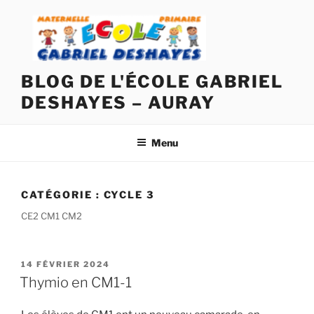
Aller
au
contenu
principal
BLOG DE L'ÉCOLE GABRIEL
DESHAYES – AURAY
Menu
CATÉGORIE :
CYCLE 3
CE2 CM1 CM2
PUBLIÉ
14 FÉVRIER 2024
LE
Thymio en CM1-1