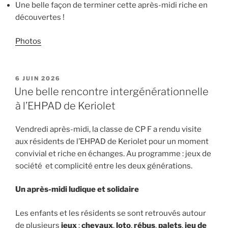
Une belle façon de terminer cette après-midi riche en
découvertes !
Photos
PUBLIÉ
6 JUIN 2026
LE
Une belle rencontre intergénérationnelle
à l’EHPAD de Keriolet
Vendredi après-midi, la classe de CP F a rendu visite
aux résidents de l’EHPAD de Keriolet pour un moment
convivial et riche en échanges. Au programme : jeux de
société et complicité entre les deux générations.
Un après-midi ludique et solidaire
Les enfants et les résidents se sont retrouvés autour
de plusieurs
jeux
:
chevaux
,
loto
,
rébus
,
palets
,
jeu de