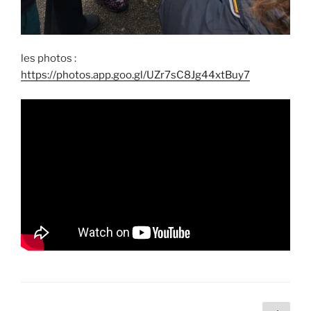
les photos :
https://photos.app.goo.gl/UZr7sC8Jg44xtBuy7