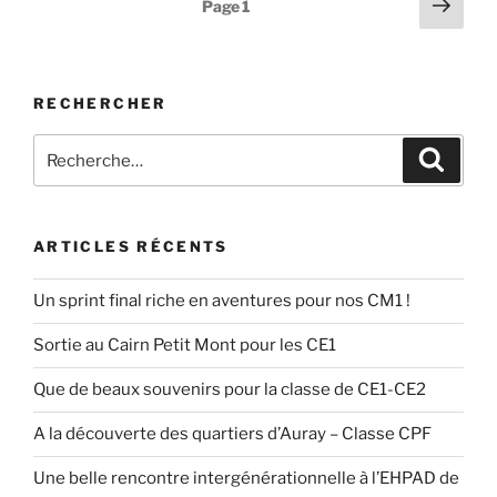
Pagination
Page
Page
1
suiv
des
publications
RECHERCHER
Recherche
Recher
pour
:
ARTICLES RÉCENTS
Un sprint final riche en aventures pour nos CM1 !
Sortie au Cairn Petit Mont pour les CE1
Que de beaux souvenirs pour la classe de CE1-CE2
A la découverte des quartiers d’Auray – Classe CPF
Une belle rencontre intergénérationnelle à l’EHPAD de