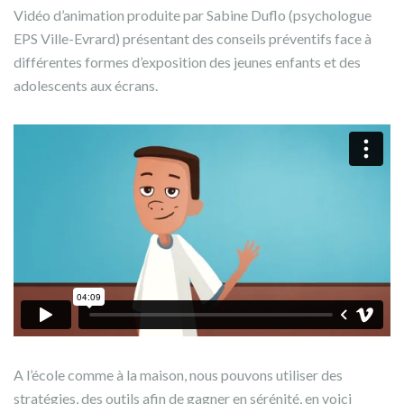
Vidéo d’animation produite par Sabine Duflo (psychologue
EPS Ville-Evrard) présentant des conseils préventifs face à
différentes formes d’exposition des jeunes enfants et des
adolescents aux écrans.
A l’école comme à la maison, nous pouvons utiliser des
stratégies, des outils afin de gagner en sérénité, en voici