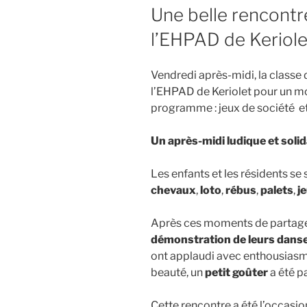
LE
Une belle rencontr
l’EHPAD de Keriole
Vendredi après-midi, la classe 
l’EHPAD de Keriolet pour un mo
programme : jeux de société et
Un après-midi ludique et solid
Les enfants et les résidents se
chevaux
,
loto
,
rébus
,
palets
,
je
Après ces moments de partage, 
démonstration de leurs danse
ont applaudi avec enthousiasme 
beauté, un
petit goûter
a été p
Cette rencontre a été l’occasi