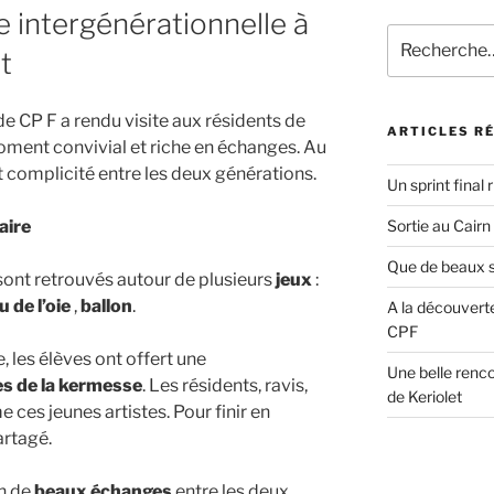
e intergénérationnelle à
Recherche
t
pour
:
de CP F a rendu visite aux résidents de
ARTICLES R
ment convivial et riche en échanges. Au
 complicité entre les deux générations.
Un sprint final
aire
Sortie au Cairn
Que de beaux s
 sont retrouvés autour de plusieurs
jeux
:
u de l’oie
,
ballon
.
A la découverte
CPF
les élèves ont offert une
Une belle renco
s de la kermesse
. Les résidents, ravis,
de Keriolet
ces jeunes artistes. Pour finir en
artagé.
on de
beaux échanges
entre les deux