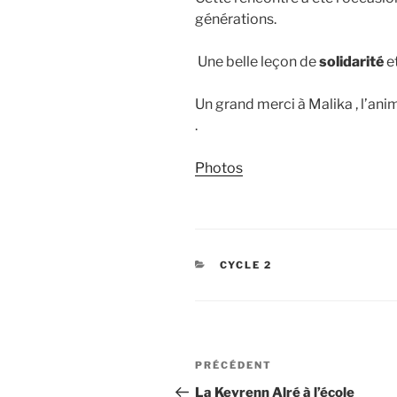
générations.
Une belle leçon de
solidarité
e
Un grand merci à Malika , l’an
.
Photos
CATÉGORIES
CYCLE 2
Navigation
Article
PRÉCÉDENT
de
précédent
La Kevrenn Alré à l’école