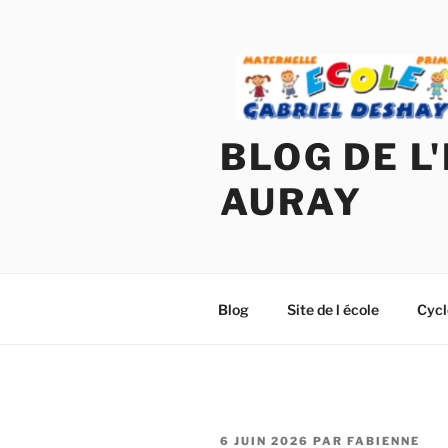
Aller
au
contenu
principal
BLOG DE L
AURAY
Blog
Site de l école
Cycl
PUBLIÉ
6 JUIN 2026
PAR
FABIENNE