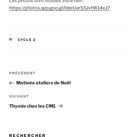
Les photos sont visibles via le lien :
https://photos.app.goo.gl/bbeUarSSJvtW14oJ7
CATÉGORIES
CYCLE 2
Navigation
Article
PRÉCÉDENT
de
précédent
Matinée ateliers de Noël
l’article
Article
SUIVANT
suivant
Thymio chez les CM1
RECHERCHER