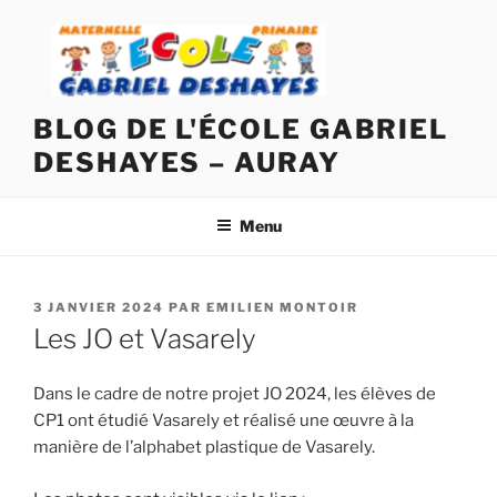
Aller
au
contenu
principal
BLOG DE L'ÉCOLE GABRIEL
DESHAYES – AURAY
Menu
PUBLIÉ
3 JANVIER 2024
PAR
EMILIEN MONTOIR
LE
Les JO et Vasarely
Dans le cadre de notre projet JO 2024, les élèves de
CP1 ont étudié Vasarely et réalisé une œuvre à la
manière de l’alphabet plastique de Vasarely.