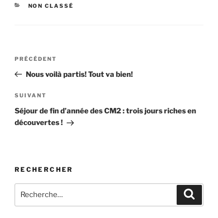
CATÉGORIES
NON CLASSÉ
Navigation
Article
PRÉCÉDENT
de
précédent
Nous voilà partis! Tout va bien!
l’article
Article
SUIVANT
suivant
Séjour de fin d’année des CM2 : trois jours riches en
découvertes !
RECHERCHER
Recherche
Recher
pour
: